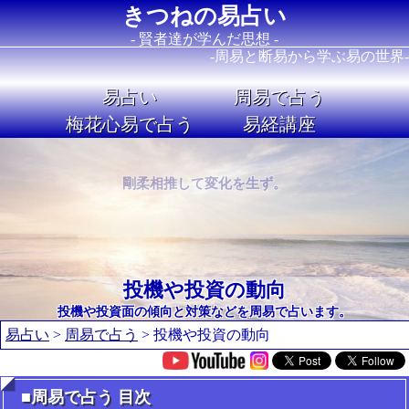
きつねの易占い
- 賢者達が学んだ思想 -
-周易と断易から学ぶ易の世界-
易占い
周易で占う
梅花心易で占う
易経講座
Image 01
Image 02
剛柔相推して変化を生ず。
投機や投資の動向
投機や投資面の傾向と対策などを周易で占います。
易占い
>
周易で占う
> 投機や投資の動向
■周易で占う 目次