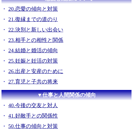
20.恋愛の傾向と対策
21.復縁までの道のり
22.決別と新しい出会い
23.相手との相性と関係
24.結婚と婚活の傾向
25.妊娠と妊活の対策
26.出産と安産のために
27.育児と子共の将来
▼仕事と人間関係の傾向
40.今後の交友と対人
41.好敵手との関係性
50.仕事の傾向と対策