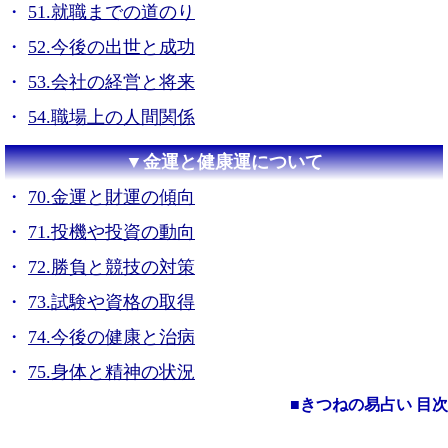
51.就職までの道のり
52.今後の出世と成功
53.会社の経営と将来
54.職場上の人間関係
▼金運と健康運について
70.金運と財運の傾向
71.投機や投資の動向
72.勝負と競技の対策
73.試験や資格の取得
74.今後の健康と治病
75.身体と精神の状況
■きつねの易占い 目次