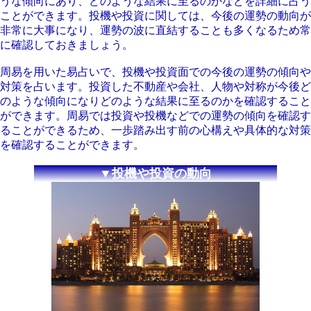
うな傾向にあり、どのような結果に至るのかなどを詳細に占う
ことができます。投機や投資に関しては、今後の運勢の動向が
非常に大事になり、運勢の波に直結することも多くなるため常
に確認しておきましょう。
周易を用いた易占いで、投機や投資面での今後の運勢の傾向や
対策を占います。投資した不動産や会社、人物や対称が今後ど
のような傾向になりどのような結果に至るのかを確認すること
ができます。周易では投資や投機などでの運勢の傾向を確認す
ることができるため、一歩踏み出す前の心構えや具体的な対策
を確認することができます。
▼投機や投資の動向