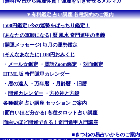
[無料]
今日から開運体質！強運を引き寄せるメルマガ
▼有料鑑定 占い講座 各種契約のご案内
[500円鑑定] 今の運勢をばっちり鑑定！
[あなたの軍師になる] 暦 風水 奇門遁甲の奥義
[開運メッセージ] 毎月の運勢鑑定
[そんなあなたに] 100円おみくじ
・
メール☆鑑定
・
電話Zoom鑑定
・
対面鑑定
HTML版 奇門遁甲カレンダー
・
暦の達人
・
万年暦
・
月齢暦
・
旧暦
・
開運カレンダー
・
方位神と方殺
各種鑑定 占い講座 セッション ご案内
[面白いほど分かる] 各種タロット占い講座
面白いほど開運できる！奇門遁甲入門講座
■きつねの易占いからのご案内