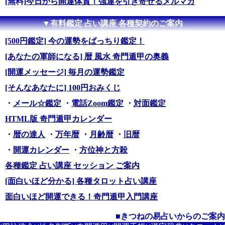
[無料]
今日から開運体質！強運を引き寄せるメルマガ
▼有料鑑定 占い講座 各種契約のご案内
[500円鑑定] 今の運勢をばっちり鑑定！
[あなたの軍師になる] 暦 風水 奇門遁甲の奥義
[開運メッセージ] 毎月の運勢鑑定
[そんなあなたに] 100円おみくじ
・
メール☆鑑定
・
電話Zoom鑑定
・
対面鑑定
HTML版 奇門遁甲カレンダー
・
暦の達人
・
万年暦
・
月齢暦
・
旧暦
・
開運カレンダー
・
方位神と方殺
各種鑑定 占い講座 セッション ご案内
[面白いほど分かる] 各種タロット占い講座
面白いほど開運できる！奇門遁甲入門講座
■きつねの易占いからのご案内