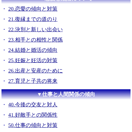
20.恋愛の傾向と対策
21.復縁までの道のり
22.決別と新しい出会い
23.相手との相性と関係
24.結婚と婚活の傾向
25.妊娠と妊活の対策
26.出産と安産のために
27.育児と子共の将来
▼仕事と人間関係の傾向
40.今後の交友と対人
41.好敵手との関係性
50.仕事の傾向と対策