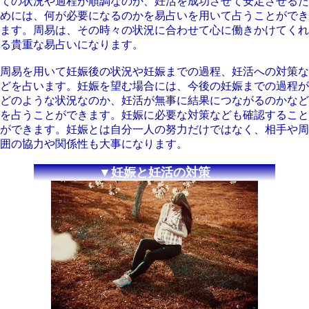
ての状況や過程が順調なのか、妊活を成功させて安定させるた
めには、何が必要になるのかを易占いを用いて占うことができ
ます。周易は、その時々の状況に合わせて心に働きかけてくれ
る貴重な易占いになります。
周易を用いて妊娠後の状況や妊娠までの過程、妊活への対策な
どを占います。妊娠を望む場合には、今後の妊娠までの過程が
どのような状況なのか、妊活が無事に結果につながるのかなど
を占うことができます。妊娠に必要な対策なども確認すること
ができます。妊娠とは自分一人の努力だけではなく、相手や周
囲の協力や関係性も大事になります。
▼妊娠と妊活の対策