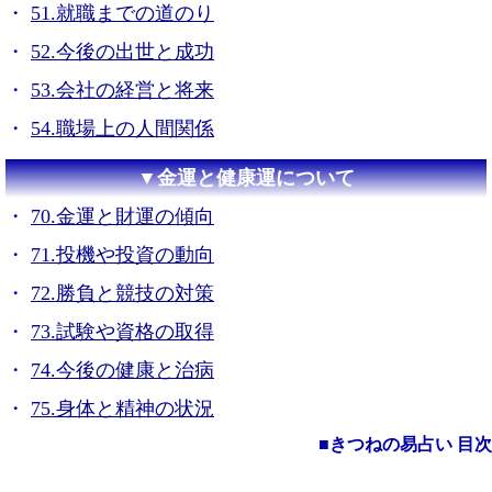
51.就職までの道のり
52.今後の出世と成功
53.会社の経営と将来
54.職場上の人間関係
▼金運と健康運について
70.金運と財運の傾向
71.投機や投資の動向
72.勝負と競技の対策
73.試験や資格の取得
74.今後の健康と治病
75.身体と精神の状況
■きつねの易占い 目次