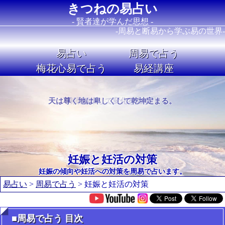
きつねの易占い
- 賢者達が学んだ思想 -
-周易と断易から学ぶ易の世界-
易占い
周易で占う
梅花心易で占う
易経講座
Image 01
Image 02
剛柔相推して変化を生ず。
妊娠と妊活の対策
妊娠の傾向や妊活への対策を周易で占います。
易占い
>
周易で占う
> 妊娠と妊活の対策
■周易で占う 目次